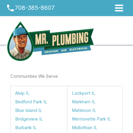
Skip
phone
708-385-8607
to
content
Communities We Serve
Alsip IL
Lockport IL
Bedford Park IL
Markham IL
Blue Island IL
Matteson IL
Bridgeview IL
Merrionette Park IL
Burbank IL
Midlothian IL